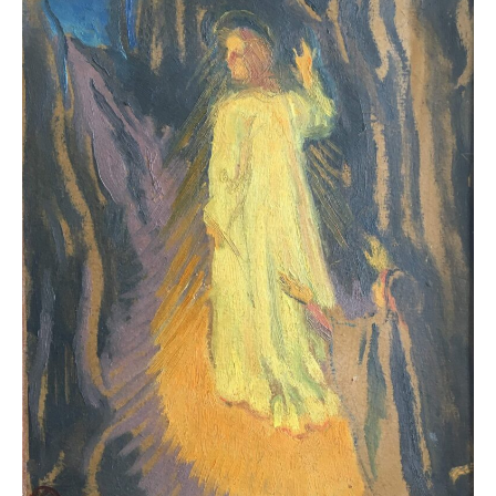
L’art des Nabis invite à un regard attentif et sensible. À
travers la couleur, la forme et le rythme de la
composition, les œuvres explorent le caractère
décoratif de la peinture et sa capacité à s’intégrer
dans la vie quotidienne. Le visiteur pénètre dans un
univers où peinture, arts décoratifs et architecture
dialoguent en permanence, et où l’art est conçu
comme une expérience globale.
Bien plus qu’une exposition, « Les Nabis : de Bonnard à
Vuillard » offre une occasion unique de redécouvrir
l’imaginaire créatif d’un mouvement qui a défendu
l’unité de l’art et ouvert la voie à la modernité, en
parfaite harmonie avec l’architecture moderniste de La
Pedrera.
La Pedrera