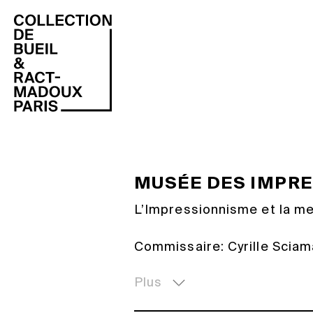
Indépendamment des prê
Collection de Bueil & 
conseils aux collectionn
Instagram
Facebook
MUSÉE DES IMPR
L’Impressionnisme et la m
Commissaire: Cyrille Sciam
Si le sujet de la représent
semble banal, il ne fut tou