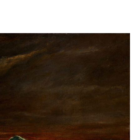
lnéaires avec des scènes de plage, des vues
 d’estivants. Il demeure toutefois certaines
er qui permettent de donner une vision un
nce des artistes impressionnistes pour le
l pas né au bord de l’eau ?
Impression,
t (1872, Paris, musée Marmottan Monet),
sacrifie à un genre magnifié déjà par
 Boudin avant lui.
Pissarro, Manet,
 représenté avec délicatesse et
mer
.
ainsi été bien appréhendée par les
vent concentrés sur les effets du soleil,
 des points de vue, le cadrage
de vie des estivants à l’époque
s, il demeure des
problématiques qui
ritime au temps des impressionnistes
et