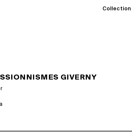
Collection
ts aux institutions, la
Ract-Madoux dispense des
eurs privés.
ESSIONNISMES GIVERNY
er
a
ation de la mer dans l’impressionnisme
tefois que partiellement évoqué, surtout