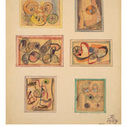
Miller et Lawrence Durrell nous a laissé de merveilleux
petits formats dont de nombreuses aquarelles
illustrant le monde dans lequel il rêvait.
La Propriété Caillebotte présentera dans l’orangerie
une sélection d’œuvres de cet artiste qui a consacré
sa vie à la peinture, dans le silence et la discrétion.
Maison Caillebotte