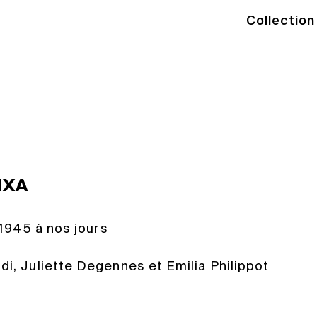
Collection
ts aux institutions, la
Ract-Madoux dispense des
eurs privés.
IXA
 1945 à nos jours
di, Juliette Degennes et Emilia Philippot
érément du flou une clé qui ouvre une autre
la création plastique moderne et