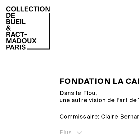
Indépendamment des prê
Collection de Bueil & 
conseils aux collectionn
Instagram
Facebook
FONDATION LA CA
Dans le Flou,
une autre vision de l’art de
Commissaire: Claire Bernar
Cette exposition fait délib
lecture d’un pan entier de 